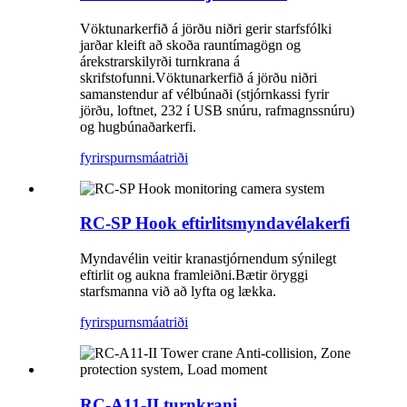
Vöktunarkerfið á jörðu niðri gerir starfsfólki
jarðar kleift að skoða rauntímagögn og
árekstrarskilyrði turnkrana á
skrifstofunni.Vöktunarkerfið á jörðu niðri
samanstendur af vélbúnaði (stjórnkassi fyrir
jörðu, loftnet, 232 í USB snúru, rafmagnssnúru)
og hugbúnaðarkerfi.
fyrirspurn
smáatriði
RC-SP Hook eftirlitsmyndavélakerfi
Myndavélin veitir kranastjórnendum sýnilegt
eftirlit og aukna framleiðni.Bætir öryggi
starfsmanna við að lyfta og lækka.
fyrirspurn
smáatriði
RC-A11-II turnkrani