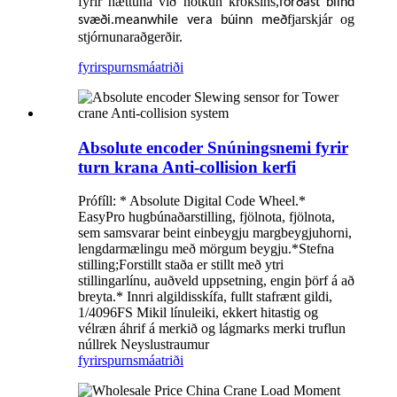
fyrir hættuna við notkun króksins,
forðast blind
fjarskjár og
svæði.meanwhile
vera búinn með
stjórnunaraðgerðir.
fyrirspurn
smáatriði
Absolute encoder Snúningsnemi fyrir
turn krana Anti-collision kerfi
Prófíll: * Absolute Digital Code Wheel.*
EasyPro hugbúnaðarstilling, fjölnota, fjölnota,
sem samsvarar beint einbeygju margbeygjuhorni,
lengdarmælingu með mörgum beygju.*Stefna
stilling;Forstillt staða er stillt með ytri
stillingarlínu, auðveld uppsetning, engin þörf á að
breyta.* Innri algildisskífa, fullt stafrænt gildi,
1/4096FS Mikil línuleiki, ekkert hitastig og
vélræn áhrif á merkið og lágmarks merki truflun
núllrek Neyslustraumur
fyrirspurn
smáatriði