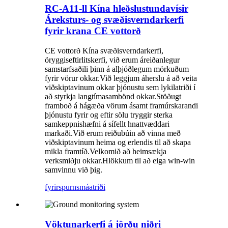
RC-A11-ll Kína hleðslustundavísir
Áreksturs- og svæðisverndarkerfi
fyrir krana CE vottorð
CE vottorð Kína svæðisverndarkerfi,
öryggiseftirlitskerfi, við erum áreiðanlegur
samstarfsaðili þinn á alþjóðlegum mörkuðum
fyrir vörur okkar.Við leggjum áherslu á að veita
viðskiptavinum okkar þjónustu sem lykilatriði í
að styrkja langtímasambönd okkar.Stöðugt
framboð á hágæða vörum ásamt framúrskarandi
þjónustu fyrir og eftir sölu tryggir sterka
samkeppnishæfni á sífellt hnattvæddari
markaði.Við erum reiðubúin að vinna með
viðskiptavinum heima og erlendis til að skapa
mikla framtíð.Velkomið að heimsækja
verksmiðju okkar.Hlökkum til að eiga win-win
samvinnu við þig.
fyrirspurn
smáatriði
Vöktunarkerfi á jörðu niðri