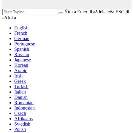
Ýttu á Enter til að leita eða ESC til
að loka
English
French
German
Portuguese
Spanish
Russian
Japanese
Korean
Arabic
Irish
Greek
Turkish
Italian
Danish
Romanian
Indonesian
Czech
Afrikaans
Swedish
Polish