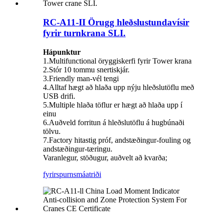
RC-A11-II Örugg hleðslustundavísir
fyrir turnkrana SLI.
Hápunktur
1.Multifunctional öryggiskerfi fyrir Tower krana
2.Stór 10 tommu snertiskjár.
3.Friendly man-vél tengi
4.Alltaf hægt að hlaða upp nýju hleðslutöflu með
USB drifi.
5.Multiple hlaða töflur er hægt að hlaða upp í
einu
6.Auðveld forritun á hleðslutöflu á hugbúnaði
tölvu.
7.Factory hitastig próf, andstæðingur-fouling og
andstæðingur-tæringu.
Varanlegur, stöðugur, auðvelt að kvarða;
fyrirspurn
smáatriði