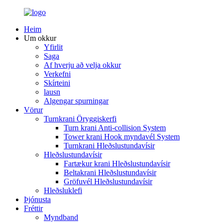
Heim
Um okkur
Yfirlit
Saga
Af hverju að velja okkur
Verkefni
Skírteini
lausn
Algengar spurningar
Vörur
Turnkrani Öryggiskerfi
Turn krani Anti-collision System
Tower krani Hook myndavél System
Turnkrani Hleðslustundavísir
Hleðslustundavísir
Fartækur krani Hleðslustundavísir
Beltakrani Hleðslustundavísir
Gröfuvél Hleðslustundavísir
Hleðsluklefi
Þjónusta
Fréttir
Myndband