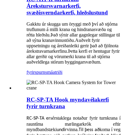
Árekstursvarnarkerfi,
svæðisverndarkerfi, hleðslustund
Gakktu úr skugga um öryggi með því að stjórna
truflunum á milli krana og hindranasvæða og
rétta hleðslu.Það sýnir allar gagnlegar stillingar til
að sýna kranavinnustöðu.Auðvelt fyrir
uppsetningu og áreiðanleiki gerir það að fjölnota
árekstravarnarkerfinu.Þetta kerfi er hentugur fyrir
allar gerðir og vörumerki krana til að stjórna
auðveldlega stórum byggingarsvæðum.
fyrirspurn
smáatriði
RC-SP-TA Hook myndavélakerfi
fyrir turnkrana
sérstaklega notaður fyrir turnkrana í
RC-SP-TA er
rauntíma mælingarkrók eftir
myndbandstæki
vinna.
koma í veg
undir
Til þess að