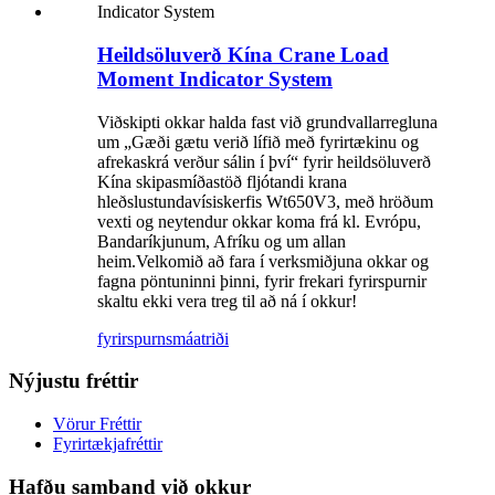
Heildsöluverð Kína Crane Load
Moment Indicator System
Viðskipti okkar halda fast við grundvallarregluna
um „Gæði gætu verið lífið með fyrirtækinu og
afrekaskrá verður sálin í því“ fyrir heildsöluverð
Kína skipasmíðastöð fljótandi krana
hleðslustundavísiskerfis Wt650V3, með hröðum
vexti og neytendur okkar koma frá kl. Evrópu,
Bandaríkjunum, Afríku og um allan
heim.Velkomið að fara í verksmiðjuna okkar og
fagna pöntuninni þinni, fyrir frekari fyrirspurnir
skaltu ekki vera treg til að ná í okkur!
fyrirspurn
smáatriði
Nýjustu fréttir
Vörur Fréttir
Fyrirtækjafréttir
Hafðu samband við okkur