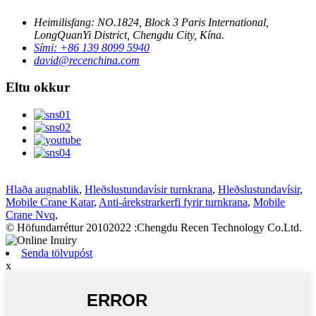
Heimilisfang: NO.1824, Block 3 Paris International,
LongQuanYi District, Chengdu City, Kína.
Sími: +86 139 8099 5940
david@recenchina.com
Eltu okkur
Hlaða augnablik
,
Hleðslustundavísir turnkrana
,
Hleðslustundavísir
,
Mobile Crane Katar
,
Anti-árekstrarkerfi fyrir turnkrana
,
Mobile
Crane Nvq
,
© Höfundarréttur 20102022 :Chengdu Recen Technology Co.Ltd.
Senda tölvupóst
x