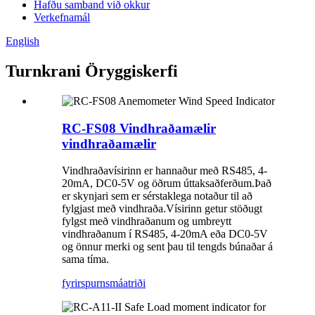
Hafðu samband við okkur
Verkefnamál
English
Turnkrani Öryggiskerfi
RC-FS08 Vindhraðamælir
vindhraðamælir
Vindhraðavísirinn er hannaður með RS485, 4-
20mA, DC0-5V og öðrum úttaksaðferðum.Það
er skynjari sem er sérstaklega notaður til að
fylgjast með vindhraða.Vísirinn getur stöðugt
fylgst með vindhraðanum og umbreytt
vindhraðanum í RS485, 4-20mA eða DC0-5V
og önnur merki og sent þau til tengds búnaðar á
sama tíma.
fyrirspurn
smáatriði