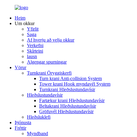
Heim
Um okkur
Yfirlit
Saga
Af hverju að velja okkur
Verkefni
Skírteini
lausn
Algengar spurningar
Vörur
Turnkrani Öryggiskerfi
Turn krani Anti-collision System
Tower krani Hook myndavél System
Turnkrani Hleðslustundavísir
Hleðslustundavísir
Fartækur krani Hleðslustundavísir
Beltakrani Hleðslustundavísir
Gröfuvél Hleðslustundavísir
Hleðsluklefi
Þjónusta
Fréttir
Myndband