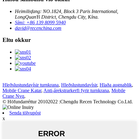
Heimilisfang: NO.1824, Block 3 Paris International,
LongQuanYi District, Chengdu City, Kína.
Sími: +86 139 8099 5940
david@recenchina.com
Eltu okkur
Hleðslustundavísir turnkrana
,
Hleðslustundavísir
,
Hlaða augnablik
,
Mobile Crane Katar
,
Anti-árekstrarkerfi fyrir turnkrana
,
Mobile
Crane Nvq
,
© Höfundarréttur 20102022 :Chengdu Recen Technology Co.Ltd.
Senda tölvupóst
x