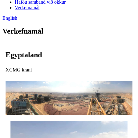
Hafðu samband við okkur
Verkefnamál
English
Verkefnamál
Egyptaland
XCMG krani