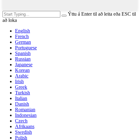
Ýttu á Enter til að leita eða ESC til
að loka
English
French
German
Portuguese
Spanish
Russian
Japanese
Korean
Arabic
Irish
Greek
Turkish
Italian
Danish
Romanian
Indonesian
Czech
Afrikaans
Swedish
Polish