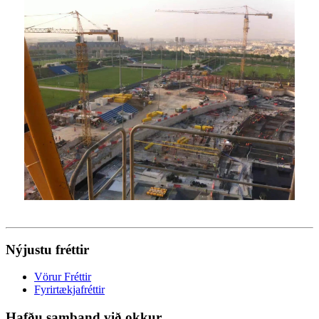
Nýjustu fréttir
Vörur Fréttir
Fyrirtækjafréttir
Hafðu samband við okkur