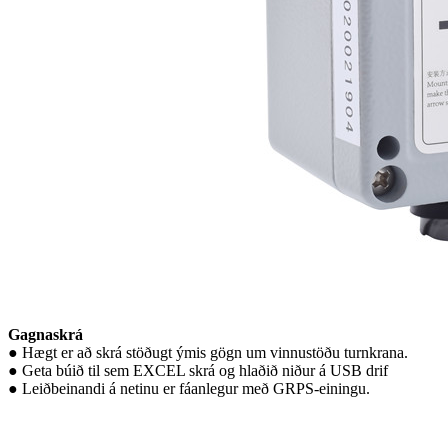
Gagnaskrá
● Hægt er að skrá stöðugt ýmis gögn um vinnustöðu turnkrana.
● Geta búið til sem EXCEL skrá og hlaðið niður á USB drif
● Leiðbeinandi á netinu er fáanlegur með GRPS-einingu.