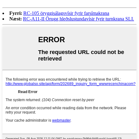
Fyrri:
RC-105 öryggisálagsvísir fyrir farsímakrana
Næst:
RC-A11-II Örugg hleðslustundavísir fyrir turnkrana SLI.