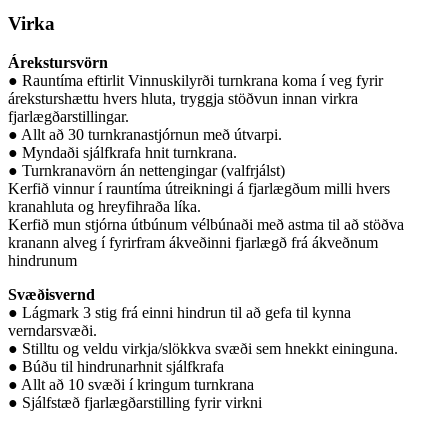
Virka
Árekstursvörn
● Rauntíma eftirlit Vinnuskilyrði turnkrana koma í veg fyrir
áreksturshættu hvers hluta, tryggja stöðvun innan virkra
fjarlægðarstillingar.
● Allt að 30 turnkranastjórnun með útvarpi.
● Myndaði sjálfkrafa hnit turnkrana.
● Turnkranavörn án nettengingar (valfrjálst)
Kerfið vinnur í rauntíma útreikningi á fjarlægðum milli hvers
kranahluta og hreyfihraða líka.
Kerfið mun stjórna útbúnum vélbúnaði með astma til að stöðva
kranann alveg í fyrirfram ákveðinni fjarlægð frá ákveðnum
hindrunum
Svæðisvernd
● Lágmark 3 stig frá einni hindrun til að gefa til kynna
verndarsvæði.
● Stilltu og veldu virkja/slökkva svæði sem hnekkt eininguna.
● Búðu til hindrunarhnit sjálfkrafa
● Allt að 10 svæði í kringum turnkrana
● Sjálfstæð fjarlægðarstilling fyrir virkni