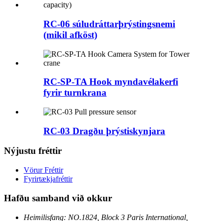
RC-06 súludráttarþrýstingsnemi
(mikil afköst)
RC-SP-TA Hook myndavélakerfi
fyrir turnkrana
RC-03 Dragðu þrýstiskynjara
Nýjustu fréttir
Vörur Fréttir
Fyrirtækjafréttir
Hafðu samband við okkur
Heimilisfang: NO.1824, Block 3 Paris International,