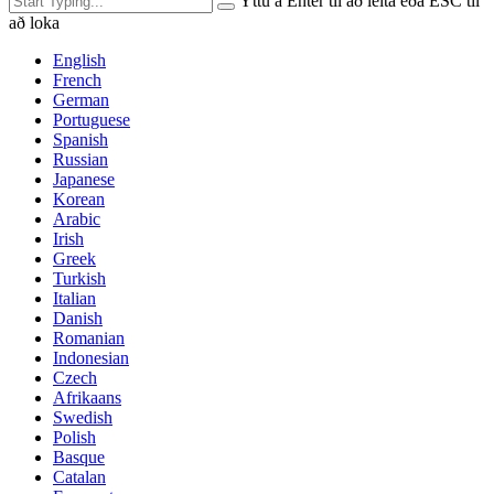
Ýttu á Enter til að leita eða ESC til
að loka
English
French
German
Portuguese
Spanish
Russian
Japanese
Korean
Arabic
Irish
Greek
Turkish
Italian
Danish
Romanian
Indonesian
Czech
Afrikaans
Swedish
Polish
Basque
Catalan