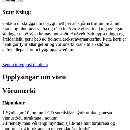
hleðslustund
Stutt lýsing:
Gakktu úr skugga um öryggi með því að stjórna truflunum á milli
krana og hindranasvæða og rétta hleðslu.Það sýnir allar gagnlegar
stillingar til að sýna kranavinnustöðu.Auðvelt fyrir uppsetningu og
áreiðanleiki gerir það að fjölnota árekstravarnarkerfinu.Þetta kerfi er
hentugur fyrir allar gerðir og vörumerki krana til að stjórna
auðveldlega stórum byggingarsvæðum.
Sendu tölvupóst til okkar
Upplýsingar um vöru
Vörumerki
Hápunktur
1.Sýnilegur 10 tommu LCD snertiskjár, sýnir umfangsmesta
vinnustöðu turnkrana í notkun.
2.Friendly man-vél tengi;myndaði sjálfkrafa hnit turnkrana og
hindrunar og turnkrana án netverndar (valfrjálst)