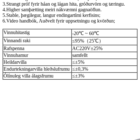
3.Strangt próf fyrir háan og lágan hita, gróðurvörn og tæringu.
4.Higher samþætting meiri nákvæmni gagnaöflun.
5.Stable, þægilegur, langur endingartími kerfisins;
6.Video handbók, Auðvelt fyrir uppsetningu og kvörðun;
Vinnuhitastig
-20℃ ~ 60℃
Vinnandi raki
≤95%（25℃）
Rafspenna
AC220V±25%
Vinnuhamur
samfellt
Heildarvilla
≤±5%
Endurtekningarvilla hleðslufrumu
≤±0,3%
Ólínuleg villa álagsfrumu
≤±3%