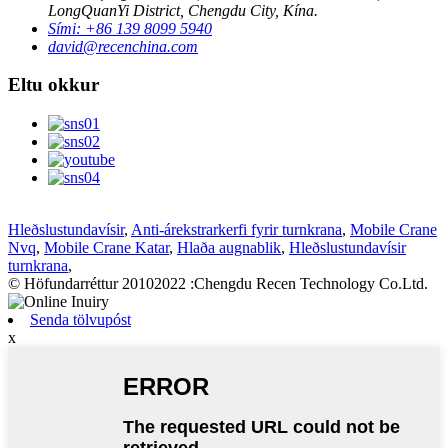
LongQuanYi District, Chengdu City, Kína.
Sími: +86 139 8099 5940
david@recenchina.com
Eltu okkur
Hleðslustundavísir
,
Anti-árekstrarkerfi fyrir turnkrana
,
Mobile Crane
Nvq
,
Mobile Crane Katar
,
Hlaða augnablik
,
Hleðslustundavísir
turnkrana
,
© Höfundarréttur 20102022 :Chengdu Recen Technology Co.Ltd.
Senda tölvupóst
x