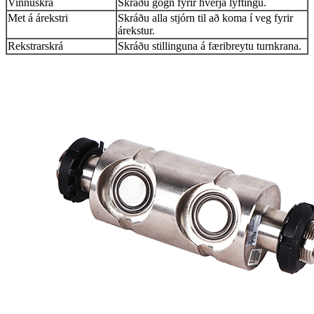
Vinnuskrá
Skráðu gögn fyrir hverja lyftingu.
Met á árekstri
Skráðu alla stjórn til að koma í veg fyrir
árekstur.
Rekstrarskrá
Skráðu stillinguna á færibreytu turnkrana.