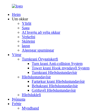
Heim
Um okkur
Yfirlit
Saga
Af hverju að velja okkur
Verkefni
Skírteini
lausn
Algengar spurningar
Vörur
Turnkrani Öryggiskerfi
Turn krani Anti-collision System
Tower krani Hook myndavél System
Turnkrani Hleðslustundavísir
Hleðslustundavísir
Fartækur krani Hleðslustundavísir
Beltakrani Hleðslustundavísir
Gröfuvél Hleðslustundavísir
Hleðsluklefi
Þjónusta
Fréttir
Myndband