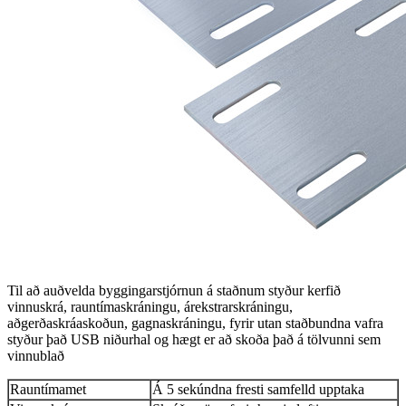
Til að auðvelda byggingarstjórnun á staðnum styður kerfið
vinnuskrá, rauntímaskráningu, árekstrarskráningu,
aðgerðaskráaskoðun, gagnaskráningu, fyrir utan staðbundna vafra
styður það USB niðurhal og hægt er að skoða það á tölvunni sem
vinnublað
Rauntímamet
Á 5 sekúndna fresti samfelld upptaka