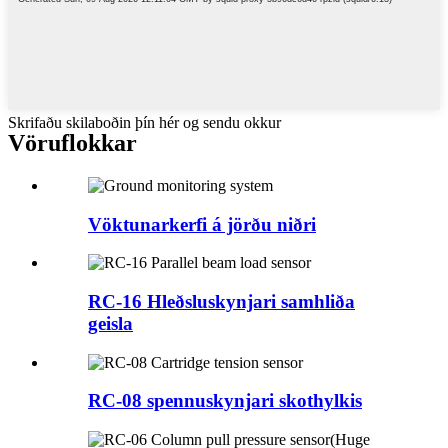
Skrifaðu skilaboðin þín hér og sendu okkur
Vöruflokkar
Vöktunarkerfi á jörðu niðri
RC-16 Hleðsluskynjari samhliða
geisla
RC-08 spennuskynjari skothylkis